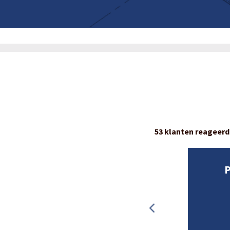
53 klanten reageerd
ver mogelijke problemen
P
sing om dit op te lossen.
plek achter. Hij heeft na
roblemen snel opgelost.