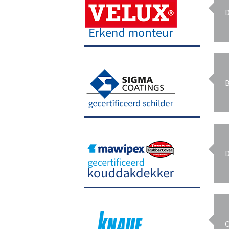
D
B
D
O