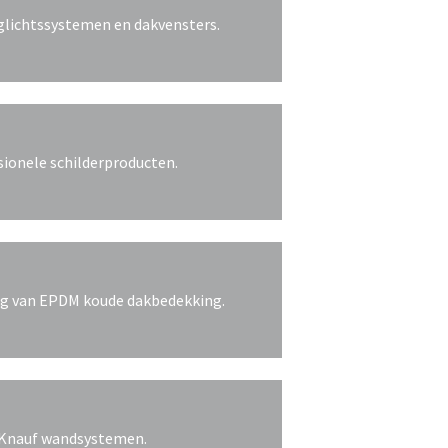
aglichtssystemen en dakvensters.
sionele schilderproducten.
ing van EPDM koude dakbedekking.
n Knauf wandsystemen.