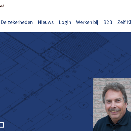
ws)
De zekerheden
Nieuws
Login
Werken bij
B2B
Zelf K