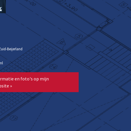
Zuid-Beijerland
nl
rmatie en foto's op mijn
site »