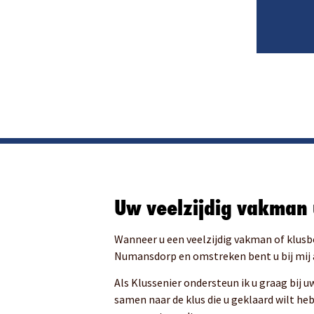
enland
Uw veelzijdig vakman 
Wanneer u een veelzijdig vakman of klusbe
Numansdorp en omstreken bent u bij mij a
Als Klussenier ondersteun ik u graag bij 
samen naar de klus die u geklaard wilt he