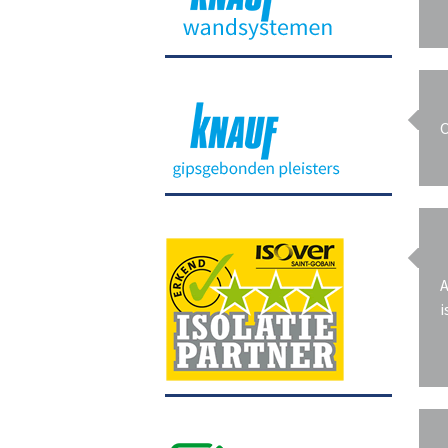
O
A
i