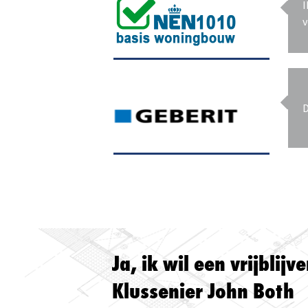
I
v
D
Ja, ik wil een vrijblij
Klussenier John Both