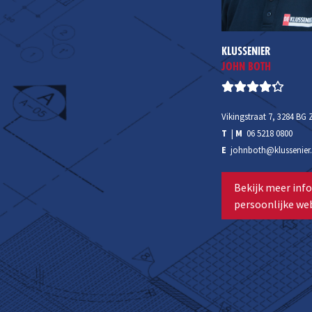
KLUSSENIER
JOHN BOTH
Vikingstraat 7, 3284 BG 
T
|
M
06 5218 0800
E
johnboth@klussenier.
Bekijk meer info
persoonlijke web